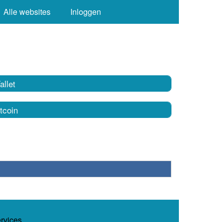
Alle websites
Inloggen
llet
tcoin
ervices