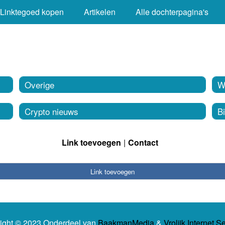
Linktegoed kopen
Artikelen
Alle dochterpagina's
Overige
Wa
Crypto nieuws
Bi
Link toevoegen
Contact
Link toevoegen
ight © 2023 Onderdeel van
BaakmanMedia
&
Vrolijk Internet S